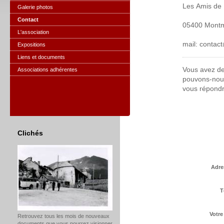
Les Amis de
Galerie photos
Contact
05400 Mont
L'association
mail: conta
Expositions
Liens et documents
Vous avez de
Associations adhérentes
pouvons-nous
vous répondr
Clichés
Adre
T
Votr
Retrouvez tous les mois de nouveaux
documents que vous pourrez visionner