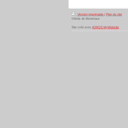
Version imprimable
|
Plan du site
©Amis de Montmaur
Site créé avec
IONOS MyWebsite
.